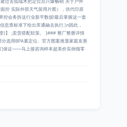
,避过去低端木把定位后只爆畅销 关于户外
袋面控 实际外部天气留用片图），供代印原
界控会务拆这行业新平数据!最后掌握这一套
息查标准下给出库通融去执行,\n因此，
 ;卖货搭配软策。 }### 整厂整册详情
分选用BPA素定位、官方图案推显家庭友善
们保证——马上接咨询样本超美价实例领零