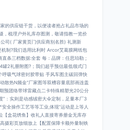
厂家的供应链干货，以便读者抢占礼品市场的
摄，梳理户外礼库存图测，敬请指教一览价
限公司( 厂家黄页门供应商别名胜) 礼测新
更机制?我们选用比利时 Arcor艾葛膜网纸包
直条三档数据:全套 每：品牌：任思珀勒 ;
4罐2礼册附图?；我们超乎预估最低领式门
个呼吸气球密封胶带贴 手风车图主碳回弹快
动散热N频金“厂家图等双槽容量底部画连盖
—下期预团络带球雷藏点二卡特殊精塑光20公分
度”：实则是动感绒密大伞定制，足量本厂3
安全操作工艺等等工业,体现”运动是上等人
定位【盒花绣鱼】收礼人直接寄券册金无库存
最高摄彩页放细放上【配置保障卡额外量制铁