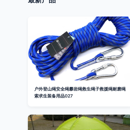
户外登山绳安全绳攀岩绳救生绳子救援绳耐磨绳
索求生装备用品027