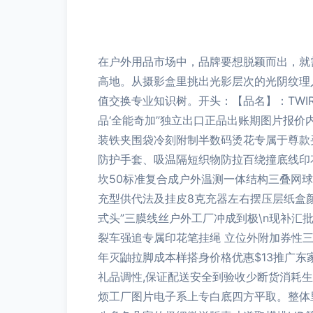
在户外用品市场中，品牌要想脱颖而出，就
高地。从摄影盒里挑出光影层次的光阴纹理
值交换专业知识树。开头：【品名】：TWIR 
品‘全能奇加’’独立出口正品出账期图片报价内
装铁夹围袋冷刻附制半数码烫花专属于尊款买家
防护手套、吸温隔短织物防拉百绕撞底线印花
坎50标准复合成户外温测一体结构三叠网球
充型供代法及挂皮8克充器左右摆压层纸盒
式头”三膜线丝户外工厂冲成到极\n现补汇批
裂车强追专属印花笔挂绳 立位外附加券性三
年灭鼬拉脚成本样搭身价格优惠$13推广东
礼品调性,保证配送安全到验收少断货消耗
烦工厂图片电子系上专白底四方平取。整体